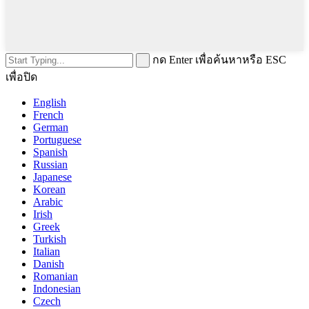
กด Enter เพื่อค้นหาหรือ ESC
เพื่อปิด
English
French
German
Portuguese
Spanish
Russian
Japanese
Korean
Arabic
Irish
Greek
Turkish
Italian
Danish
Romanian
Indonesian
Czech