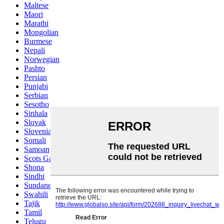
Maltese
Maori
Marathi
Mongolian
Burmese
Nepali
Norwegian
Pashto
Persian
Punjabi
Serbian
Sesotho
Sinhala
Slovak
Slovenian
Somali
Samoan
Scots Gaelic
Shona
Sindhi
Sundanese
Swahili
Tajik
Tamil
Telugu